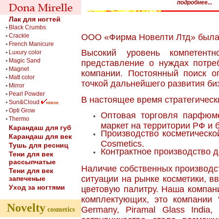
подробнее...
Лак для ногтей
Black Crumbs
Crackle
ООО «Фирма Новелти Лтд» была 
French Manicure
Высокий уровень компетент
Luxury color
Magic Sand
представление о нуждах потре
Magnet
компании. Постоянный поиск о
Matt color
точкой дальнейшего развития би
Mirror
Pearl Powder
В настоящее время стратегичес
Sun&Cloud
Opti Grow
Оптовая торговля парфюме
Thermo
маркет на территории РФ и 
Карандаш для губ
Производство косметической
Карандаш для век
Cosmetics.
Тушь для ресниц
Контрактное производство д
Тени для век
рассыпчатые
Наличие собственных производс
Тени для век
ситуации на рынке косметики, в
запеченые
Уход за ногтями
цветовую палитру. Наша компан
комплектующих, это компании “
Novelty
Germany, Piramal Glass Indi
cosmetics