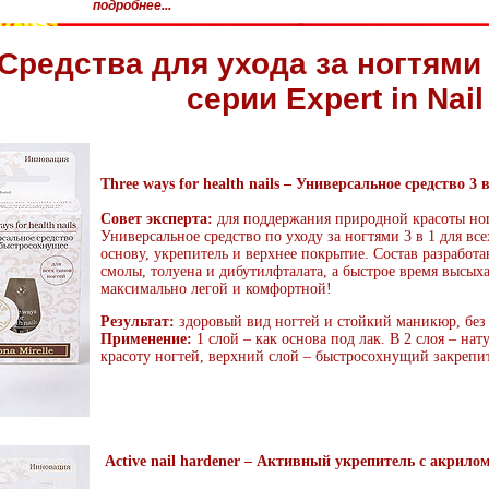
подробнее...
Средства для ухода за ногтями 
серии Expert in Nail
Three ways for health nails – Универсальное средство 3
Совет эксперта:
для поддержания природной красоты но
Универсальное средство по уходу за ногтями 3 в 1 для вс
основу, укрепитель и верхнее покрытие. Состав разработ
смолы, толуена и дибутилфталата, а быстрое время высых
максимально легой и комфортной!
Результат:
здоровый вид ногтей и стойкий маникюр, без
Применение:
1 слой – как основа под лак. В 2 слоя – н
красоту ногтей, верхний слой – быстросохнущий закрепит
Active nail hardener – Активный укрепитель с акрилом