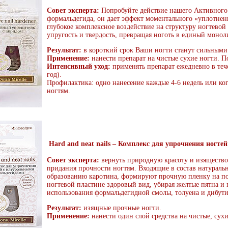
Совет эксперта:
Попробуйте действие нашего Активного
формальдегида, он дает эффект моментального «уплотнен
глубокое комплексное воздействие на структуру ногтевой
упругость и твердость, превращая ноготь в единый монол
Результат:
в короткий срок Ваши ногти станут сильными
Применение:
нанести препарат на чистые сухие ногти. П
Интенсивный уход:
применять препарат ежедневно в тече
год).
Профилактика: одно нанесение каждые 4-6 недель или ко
ногтям.
Hard and neat nails – Комплекс для упрочнения ногте
Совет эксперта:
вернуть природную красоту и изящество
придания прочности ногтям. Входящие в состав натураль
образованию каротина, формируют прочную пленку на по
ногтевой пластине здоровый вид, убирая желтые пятна и 
использования формальдегидной смолы, толуена и дибути
Результат:
изящные прочные ногти.
Применение:
нанести один слой средства на чистые, сухи