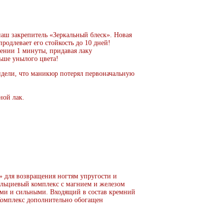
аш закрепитель «Зеркальный блеск». Новая
родлевает его стойкость до 10 дней!
чении 1 минуты, придавая лаку
ьше унылого цвета!
идели, что маникюр потерял первоначальную
ной лак.
» для возвращения ногтям упругости и
альциевый комплекс с магнием и железом
выми и сильными. Входящий в состав кремний
. Комплекс дополнительно обогащен