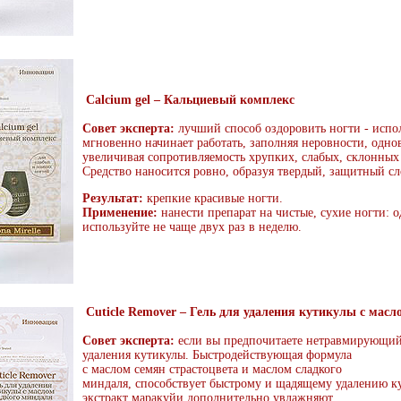
Calcium gel – Кальциевый комплекс
Совет эксперта:
лучший способ оздоровить ногти - испо
мгновенно начинает работать, заполняя неровности, одно
увеличивая сопротивляемость хрупких, слабых, склонных
Средство наносится ровно, образуя твердый, защитный сл
Результат:
крепкие красивые ногти.
Применение:
нанести препарат на чистые, сухие ногти: о
используйте не чаще двух раз в неделю.
Cuticle Remover – Гель для удаления кутикулы с мас
Совет эксперта:
если вы предпочитаете нетравмирующий
удаления кутикулы. Быстродействующая формула
с маслом семян страстоцвета и маслом сладкого
миндаля, способствует быстрому и щадящему удалению ку
экстракт маракуйи дополнительно увлажняют