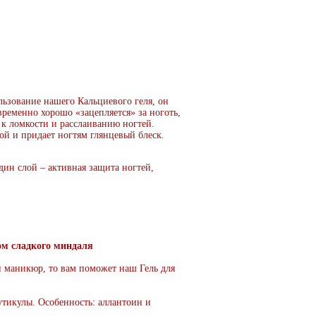
льзование нашего Кальциевого геля, он
временно хорошо «зацепляется» за ноготь,
 к ломкости и расслаиванию ногтей.
ой и придает ногтям глянцевый блеск.
дин слой – активная защита ногтей,
лом сладкого миндаля
 маникюр, то вам поможет наш Гель для
тикулы. Особенность: аллантоин и