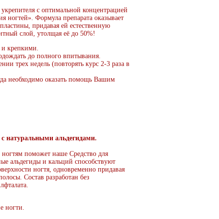
 укрепителя с оптимальной концентрацией
ия ногтей». Формула препарата оказывает
 пластины, придавая ей естественную
итный слой, утолщая её до 50%!
 и крепкими.
одождать до полного впитывания.
нии трех недель (повторять курс 2-3 раза в
гда необходимо оказать помощь Вашим
й с натуральными альдегидами.
 ногтям поможет наше Средство для
ные альдегиды и кальций способствуют
верхности ногтя, одновременно придавая
полосы. Состав разработан без
лфталата.
е ногти.