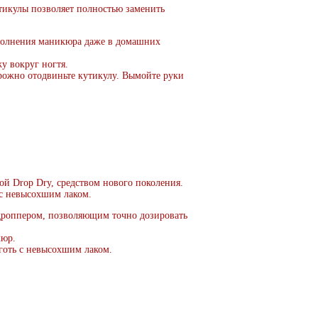
утикулы позволяет полностью заменить
полнения маникюра даже в домашних
у вокруг ногтя.
рожно отодвиньте кутикулу. Вымойте руки
й Drop Dry, средством нового поколения.
 с невысохшим лаком.
дроппером, позволяющим точно дозировать
кюр.
готь с невысохшим лаком.