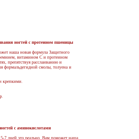
лаивания ногтей с протеином пшеницы
может наша новая формула Защитного
кремнием, витамином С и протеином
ях, препятствуя расслаиванию и
ия формальдегидной смолы, толуена и
и крепкими.
р.
ногтей с аминокислотами
5-7 дней это реально, Вам поможет наша