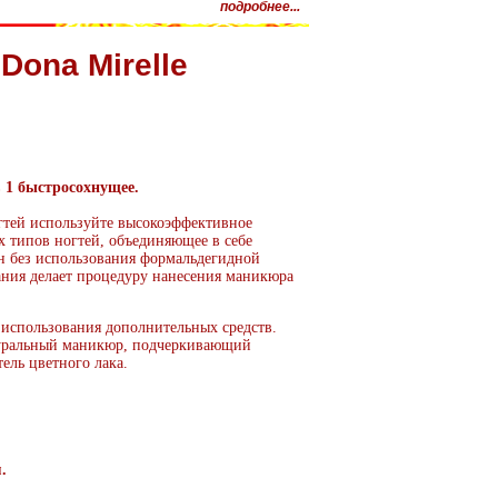
подробнее...
Dona Mirelle
 в 1 быстросохнущее.
гтей используйте высокоэффективное
ех типов ногтей, объединяющее в себе
ан без использования формальдегидной
ания делает процедуру нанесения маникюра
 использования дополнительных средств.
атуральный маникюр, подчеркивающий
ель цветного лака.
.