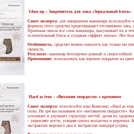
Gloss up – Закрепитель для лака «Зеркальный блеск»
Совет эксперта:
для завершения маникюра используйте н
формула этого средства предотвращает отслаивание лака, п
Проникая сквозь все слои маникюра, высушивает их в те
ослепительный блеск и создавая «эффект линзы». Нет бол
Особенность:
средство можно наносить как только вы ув
свежесть.
Результат:
маникюр безупречно ровный и сверхстойкий.
Применение:
использовать как верхнее покрытие на цвет
Hard as iron – «Витамин твердости» с кремнием
Совет эксперта:
используйте наш Комплекс «Hard as iron
силы. Не зря мы называем его «витамином твердости». К
усиливает и улучшает структуру ногтей, делая их здоро
– укрепляет ногти, ускоряя синтез коллагена и кератина
экстрактом морского дна и экстрактом панциря устриц.