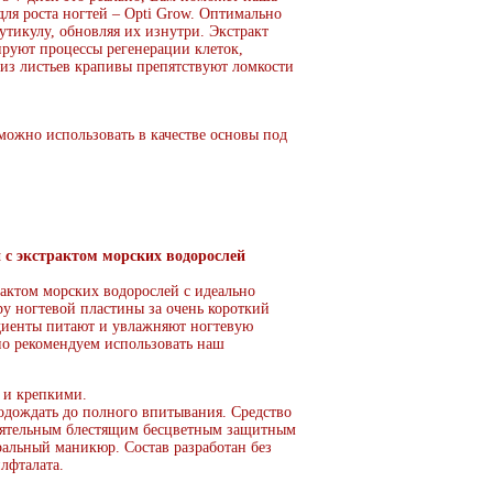
ля роста ногтей – Opti Grow. Оптимально
утикулу, обновляя их изнутри. Экстракт
руют процессы регенерации клеток,
из листьев крапивы препятствуют ломкости
 можно использовать в качестве основы под
й с экстрактом морских водорослей
актом морских водорослей с идеально
ру ногтевой пластины за очень короткий
едиенты питают и увлажняют ногтевую
но рекомендуем использовать наш
 и крепкими.
одождать до полного впитывания. Средство
стоятельным блестящим бесцветным защитным
уральный маникюр. Состав разработан без
лфталата.