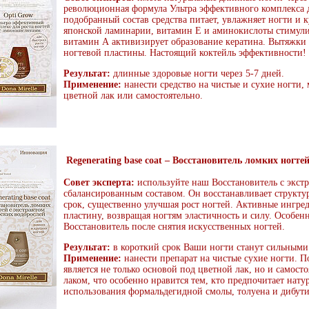
революционная формула Ультра эффективного комплекса д
подобранный состав средства питает, увлажняет ногти и к
японской ламинарии, витамин Е и аминокислоты стимули
витамин А активизирует образование кератина. Вытяжки 
ногтевой пластины. Настоящий коктейль эффективности!
Результат:
длинные здоровые ногти через 5-7 дней.
Применение:
нанести средство на чистые и сухие ногти,
цветной лак или самостоятельно.
Regenerating base coat – Восстановитель ломких ногте
Совет эксперта:
используйте наш Восстановитель с экстр
сбалансированным составом. Он восстанавливает структу
срок, существенно улучшая рост ногтей. Активные ингр
пластину, возвращая ногтям эластичность и силу. Особен
Восстановитель после снятия искусственных ногтей.
Результат:
в короткий срок Ваши ногти станут сильными
Применение:
нанести препарат на чистые сухие ногти. П
является не только основой под цветной лак, но и само
лаком, что особенно нравится тем, кто предпочитает нат
использования формальдегидной смолы, толуена и дибути