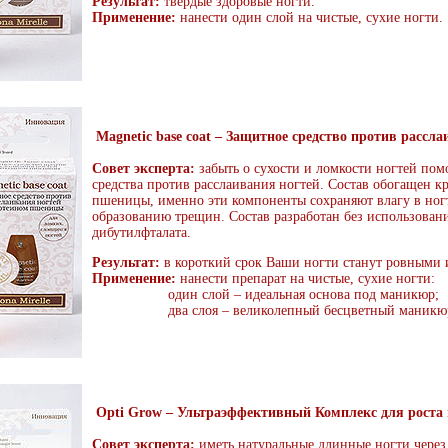
Результат:
твердые здоровые ногти.
Применение:
нанести один слой на чистые, сухие ногти.
Magnetic base coat – Защитное средство против расс
Совет эксперта:
забыть о сухости и ломкости ногтей по
средства против расслаивания ногтей. Состав обогащен 
пшеницы, именно эти компоненты сохраняют влагу в ногт
образованию трещин. Состав разработан без использован
дибутилфталата.
Результат:
в короткий срок Ваши ногти станут ровными 
Применение:
нанести препарат на чистые, сухие ногти:
один слой – идеальная основа под маникюр;
два слоя – великолепный бесцветный маникю
Opti Grow – Ультраэффективный Комплекс для роста 
Совет эксперта:
иметь натуральные длинные ногти через 