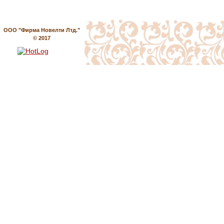
ООО "Фирма Новелти Лтд."
© 2017