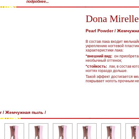
подробнее...
Dona Mirelle
Pearl Powder / Жемчужна
В состав лака входит мельча
укреплению ногтевой пласти
характеристики лака:
*внешний вид:
он приобретае
необычный оттенок;
*стойкость:
лак, в состав ко
ногтях гораздо дольше.
Такой эффект достигается м
покрывает ноготь прочным н
r / Жемчужная пыль /