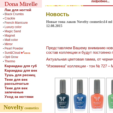
подробнее...
Лак для ногтей
Новость
Black Crumbs
Crackle
Новые тона лаков Novelty cosmetics14 ml
French Manicure
12.08.2015
Luxury color
Magic Sand
Magnet
Matt color
Mirror
Представляем Вашему вниманию нов
Pearl Powder
состав коллекции и будут постоянно 
Sun&Cloud
Opti Grow
Актуальная цветовая гамма, от черни
Thermo
Карандаш для губ
“Изюминка” коллекции - тон № 727 – M
Карандаш для век
Тушь для ресниц
Тени для век
рассыпчатые
Тени для век
запеченые
Уход за ногтями
Novelty
cosmetics