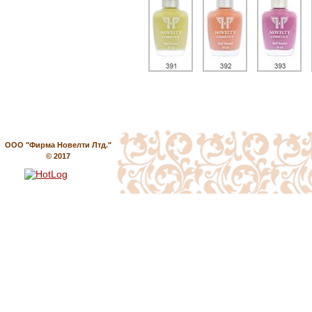
ООО "Фирма Новелти Лтд."
© 2017